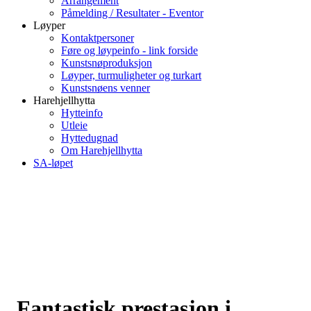
Arrangement
Påmelding / Resultater - Eventor
Løyper
Kontaktpersoner
Føre og løypeinfo - link forside
Kunstsnøproduksjon
Løyper, turmuligheter og turkart
Kunstsnøens venner
Harehjellhytta
Hytteinfo
Utleie
Hyttedugnad
Om Harehjellhytta
SA-løpet
Fantastisk prestasjon i