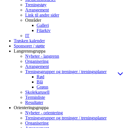
Treningstøy
Arrangement
Link til andre sider
Områder
Galleri
Filarkiv
IT
Trøsken kalender
Sponsorer / støtte
Langrennsgruppa
Nyheter - langrenn
Organisering
Arrangement
Treningsgrupper og treninger / treningsplaner
Rød
Blå
Grønn
Skolekarusell
Terminliste
Resultater
Orienteringsgruppa
Nyheter - orientering
Treningsgrupper og treninger / treningsplaner
Organisering