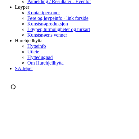
Påmelding / Resultater - Eventor
Løyper
Kontaktpersoner
Føre og løypeinfo - link forside
Kunstsnøproduksjon
Løyper, turmuligheter og turkart
Kunstsnøens venner
Harehjellhytta
Hytteinfo
Utleie
Hyttedugnad
Om Harehjellhytta
SA-løpet