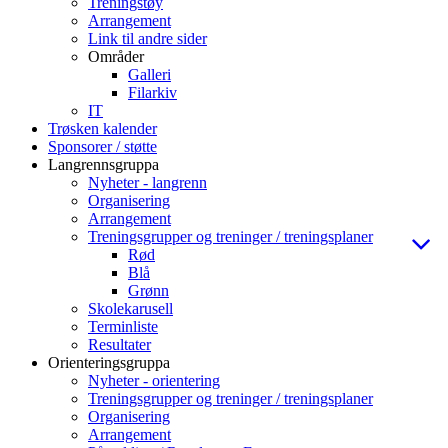
Treningstøy
Arrangement
Link til andre sider
Områder
Galleri
Filarkiv
IT
Trøsken kalender
Sponsorer / støtte
Langrennsgruppa
Nyheter - langrenn
Organisering
Arrangement
Treningsgrupper og treninger / treningsplaner
Rød
Blå
Grønn
Skolekarusell
Terminliste
Resultater
Orienteringsgruppa
Nyheter - orientering
Treningsgrupper og treninger / treningsplaner
Organisering
Arrangement