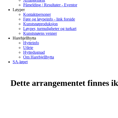
Arrangement
Påmelding / Resultater - Eventor
Løyper
Kontaktpersoner
Føre og løypeinfo - link forside
Kunstsnøproduksjon
Løyper, turmuligheter og turkart
Kunstsnøens venner
Harehjellhytta
Hytteinfo
Utleie
Hyttedugnad
Om Harehjellhytta
SA-løpet
Dette arrangementet finnes ikk