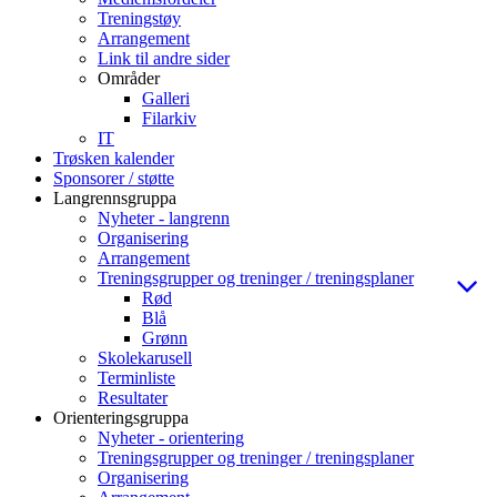
Treningstøy
Arrangement
Link til andre sider
Områder
Galleri
Filarkiv
IT
Trøsken kalender
Sponsorer / støtte
Langrennsgruppa
Nyheter - langrenn
Organisering
Arrangement
Treningsgrupper og treninger / treningsplaner
Rød
Blå
Grønn
Skolekarusell
Terminliste
Resultater
Orienteringsgruppa
Nyheter - orientering
Treningsgrupper og treninger / treningsplaner
Organisering