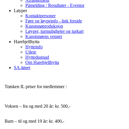
Arrangement
Påmelding / Resultater - Eventor
Løyper
Kontaktpersoner
Føre og løypeinfo - link forside
Kunstsnøproduksjon
Løyper, turmuligheter og turkart
Kunstsnøens venner
Harehjellhytta
Hytteinfo
Utleie
Hyttedugnad
Om Harehjellhytta
SA-løpet
Trøsken IL priser for medlemmer :
Voksen – fra og med 20 år: kr. 500,-
Barn – til og med 19 år: kr. 400,-