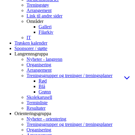
Treningstøy
Arrangement
Link til andre sider
Områder
Galleri
Filarkiv
IT
Trøsken kalender
Sponsorer / støtte
Langrennsgruppa
Nyheter - langrenn
Organisering
Arrangement
Treningsgrupper og treninger / treningsplaner
Rød
Blå
Grønn
Skolekarusell
Terminliste
Resultater
Orienteringsgruppa
Nyheter - orientering
Treningsgrupper og treninger / treningsplaner
Organisering