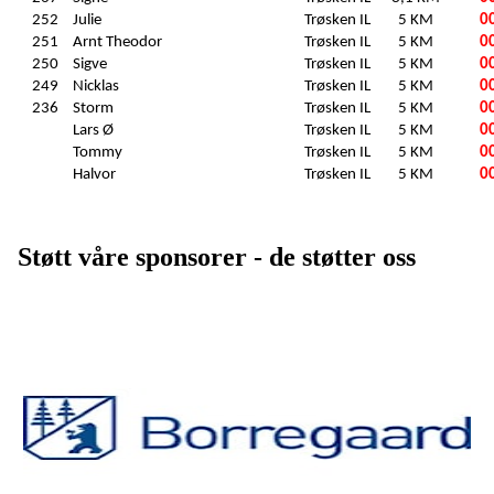
252
Julie
Trøsken IL
5 KM
0
251
Arnt Theodor
Trøsken IL
5 KM
0
250
Sigve
Trøsken IL
5 KM
0
249
Nicklas
Trøsken IL
5 KM
0
236
Storm
Trøsken IL
5 KM
0
Lars Ø
Trøsken IL
5 KM
0
Tommy
Trøsken IL
5 KM
0
Halvor
Trøsken IL
5 KM
0
Støtt våre sponsorer - de støtter oss