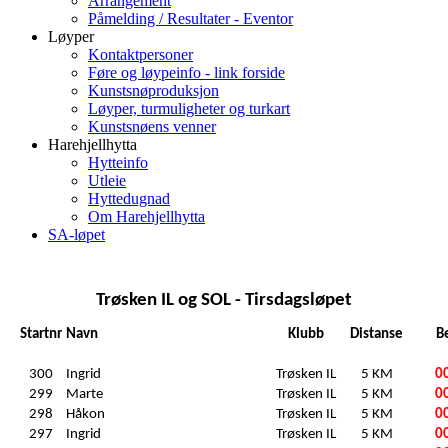
Arrangement
Påmelding / Resultater - Eventor
Løyper
Kontaktpersoner
Føre og løypeinfo - link forside
Kunstsnøproduksjon
Løyper, turmuligheter og turkart
Kunstsnøens venner
Harehjellhytta
Hytteinfo
Utleie
Hyttedugnad
Om Harehjellhytta
SA-løpet
Trøsken IL og SOL - Tirsdagsløpet
Startnr
Navn
Klubb
Distanse
Be
300
Ingrid
Trøsken IL
5 KM
0
299
Marte
Trøsken IL
5 KM
0
298
Håkon
Trøsken IL
5 KM
0
297
Ingrid
Trøsken IL
5 KM
0