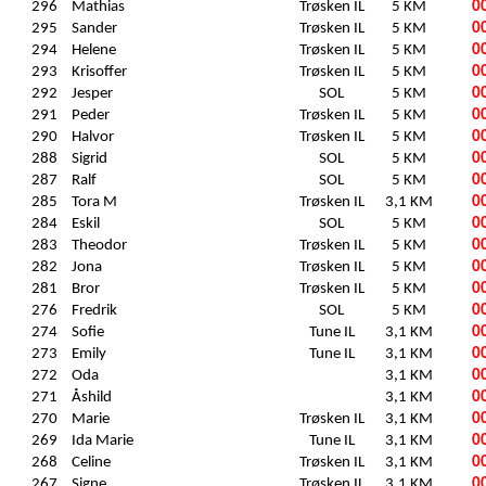
296
Mathias
Trøsken IL
5 KM
0
295
Sander
Trøsken IL
5 KM
0
294
Helene
Trøsken IL
5 KM
0
293
Krisoffer
Trøsken IL
5 KM
0
292
Jesper
SOL
5 KM
0
291
Peder
Trøsken IL
5 KM
0
290
Halvor
Trøsken IL
5 KM
0
288
Sigrid
SOL
5 KM
0
287
Ralf
SOL
5 KM
0
285
Tora M
Trøsken IL
3,1 KM
0
284
Eskil
SOL
5 KM
0
283
Theodor
Trøsken IL
5 KM
0
282
Jona
Trøsken IL
5 KM
0
281
Bror
Trøsken IL
5 KM
0
276
Fredrik
SOL
5 KM
0
274
Sofie
Tune IL
3,1 KM
0
273
Emily
Tune IL
3,1 KM
0
272
Oda
3,1 KM
0
271
Åshild
3,1 KM
0
270
Marie
Trøsken IL
3,1 KM
0
269
Ida Marie
Tune IL
3,1 KM
0
268
Celine
Trøsken IL
3,1 KM
0
267
Signe
Trøsken IL
3,1 KM
0