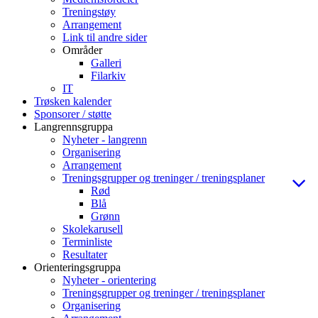
Treningstøy
Arrangement
Link til andre sider
Områder
Galleri
Filarkiv
IT
Trøsken kalender
Sponsorer / støtte
Langrennsgruppa
Nyheter - langrenn
Organisering
Arrangement
Treningsgrupper og treninger / treningsplaner
Rød
Blå
Grønn
Skolekarusell
Terminliste
Resultater
Orienteringsgruppa
Nyheter - orientering
Treningsgrupper og treninger / treningsplaner
Organisering