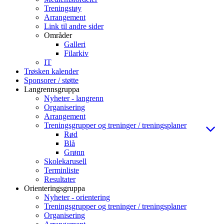
Treningstøy
Arrangement
Link til andre sider
Områder
Galleri
Filarkiv
IT
Trøsken kalender
Sponsorer / støtte
Langrennsgruppa
Nyheter - langrenn
Organisering
Arrangement
Treningsgrupper og treninger / treningsplaner
Rød
Blå
Grønn
Skolekarusell
Terminliste
Resultater
Orienteringsgruppa
Nyheter - orientering
Treningsgrupper og treninger / treningsplaner
Organisering