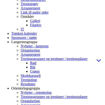
Treningstøy
Arrangement
Link til andre sider
Områder
Galleri
Filarkiv
IT
Trøsken kalender
Sponsorer / støtte
Langrennsgruppa
Nyheter - langrenn
Organisering
Arrangement
Treningsgrupper og treninger / treningsplaner
Rød
Blå
Grønn
Skolekarusell
Terminliste
Resultater
Orienteringsgruppa
Nyheter - orientering
Treningsgrupper og treninger / treningsplaner
Organisering