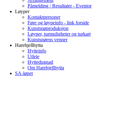
Arrangement
Påmelding / Resultater - Eventor
Løyper
Kontaktpersoner
Føre og løypeinfo - link forside
Kunstsnøproduksjon
Løyper, turmuligheter og turkart
Kunstsnøens venner
Harehjellhytta
Hytteinfo
Utleie
Hyttedugnad
Om Harehjellhytta
SA-løpet