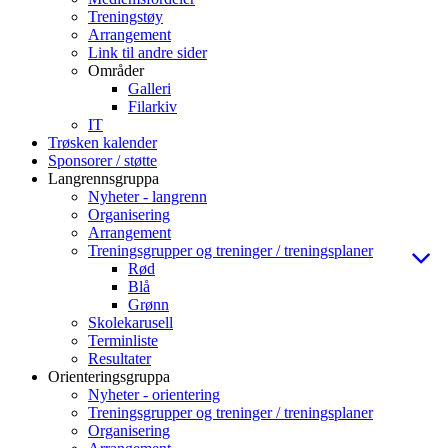
Treningstøy
Arrangement
Link til andre sider
Områder
Galleri
Filarkiv
IT
Trøsken kalender
Sponsorer / støtte
Langrennsgruppa
Nyheter - langrenn
Organisering
Arrangement
Treningsgrupper og treninger / treningsplaner
Rød
Blå
Grønn
Skolekarusell
Terminliste
Resultater
Orienteringsgruppa
Nyheter - orientering
Treningsgrupper og treninger / treningsplaner
Organisering