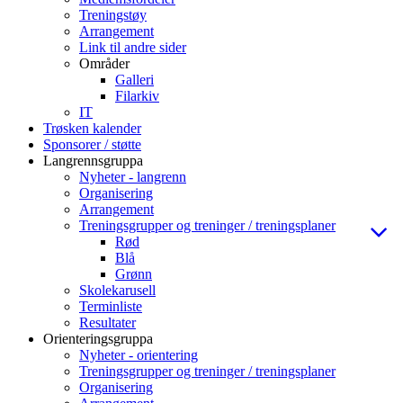
Treningstøy
Arrangement
Link til andre sider
Områder
Galleri
Filarkiv
IT
Trøsken kalender
Sponsorer / støtte
Langrennsgruppa
Nyheter - langrenn
Organisering
Arrangement
Treningsgrupper og treninger / treningsplaner
Rød
Blå
Grønn
Skolekarusell
Terminliste
Resultater
Orienteringsgruppa
Nyheter - orientering
Treningsgrupper og treninger / treningsplaner
Organisering