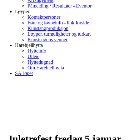
Arrangement
Påmelding / Resultater - Eventor
Løyper
Kontaktpersoner
Føre og løypeinfo - link forside
Kunstsnøproduksjon
Løyper, turmuligheter og turkart
Kunstsnøens venner
Harehjellhytta
Hytteinfo
Utleie
Hyttedugnad
Om Harehjellhytta
SA-løpet
Juletrefest fredag 5.januar