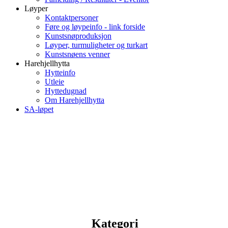
Løyper
Kontaktpersoner
Føre og løypeinfo - link forside
Kunstsnøproduksjon
Løyper, turmuligheter og turkart
Kunstsnøens venner
Harehjellhytta
Hytteinfo
Utleie
Hyttedugnad
Om Harehjellhytta
SA-løpet
Kategori