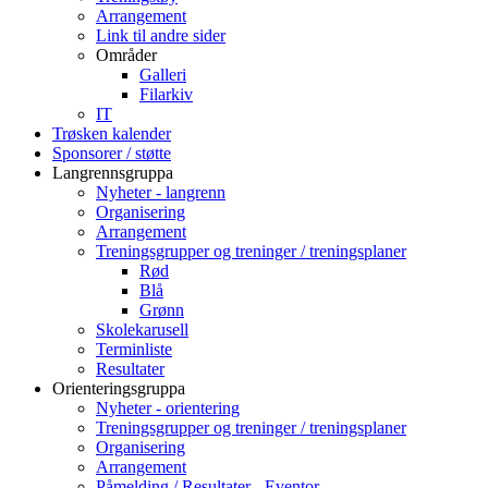
Arrangement
Link til andre sider
Områder
Galleri
Filarkiv
IT
Trøsken kalender
Sponsorer / støtte
Langrennsgruppa
Nyheter - langrenn
Organisering
Arrangement
Treningsgrupper og treninger / treningsplaner
Rød
Blå
Grønn
Skolekarusell
Terminliste
Resultater
Orienteringsgruppa
Nyheter - orientering
Treningsgrupper og treninger / treningsplaner
Organisering
Arrangement
Påmelding / Resultater - Eventor