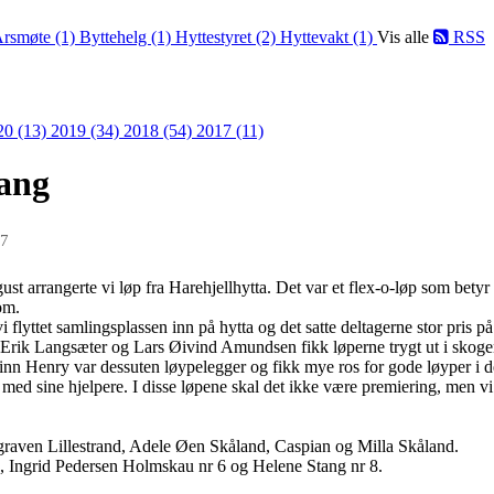
rsmøte (1)
Byttehelg (1)
Hyttestyret (2)
Hyttevakt (1)
Vis alle
RSS
20 (13)
2019 (34)
2018 (54)
2017 (11)
gang
17
st arrangerte vi løp fra Harehjellhytta. Det var et flex-o-løp som betyr 
rom.
i flyttet samlingsplassen inn på hytta og det satte deltagerne stor pris 
e. Erik Langsæter og Lars Øivind Amundsen fikk løperne trygt ut i skog
inn Henry var dessuten løypelegger og fikk mye ros for gode løyper i d
ed sine hjelpere. I disse løpene skal det ikke være premiering, men vi de
raven Lillestrand, Adele Øen Skåland, Caspian og Milla Skåland.
, Ingrid Pedersen Holmskau nr 6 og Helene Stang nr 8.