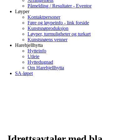
Arrangement
Påmelding / Resultater - Eventor
Løyper
Kontaktpersoner
Føre og løypeinfo - link forside
Kunstsnøproduksjon
Løyper, turmuligheter og turkart
Kunstsnøens venner
Harehjellhytta
Hytteinfo
Utleie
Hyttedugnad
Om Harehjellhytta
SA-løpet
Idrettsavtaler med bla