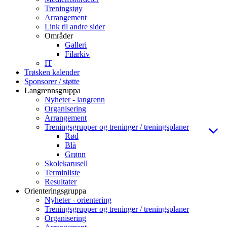
Treningstøy
Arrangement
Link til andre sider
Områder
Galleri
Filarkiv
IT
Trøsken kalender
Sponsorer / støtte
Langrennsgruppa
Nyheter - langrenn
Organisering
Arrangement
Treningsgrupper og treninger / treningsplaner
Rød
Blå
Grønn
Skolekarusell
Terminliste
Resultater
Orienteringsgruppa
Nyheter - orientering
Treningsgrupper og treninger / treningsplaner
Organisering