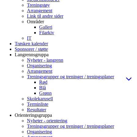
Treningstøy
Arrangement
Link til andre sider
Områder
Galleri
Filarkiv
IT
Trøsken kalender
Sponsorer / støtte
Langrennsgruppa
Nyheter - langrenn
Organisering
Arrangement
Treningsgrupper og treninger / treningsplaner
Rød
Blå
Grønn
Skolekarusell
Terminliste
Resultater
Orienteringsgruppa
Nyheter - orientering
Treningsgrupper og treninger / treningsplaner
Organisering