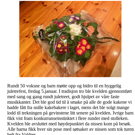
Rundt 50 voksne og barn møtte opp og bidro til en hyggelig
juletrefest, fredag 5.januar. I tradisjon tro ble kvelden gjennomført
med sang og gang rundt juletreet, godt hjulpet av våre faste
musikkanter. Det ble god tid til å smake på alle de gode kakene vi
hadde fått fra snille kakebakere i laget, mens det ble solgt mange
lodd til trekningen på gevinstene litt senere på kvelden. Ivrige barn
fikk vist fram konkurranseinstinktet i flere runder med stolleken.
Kvelden ble avsluttet med høydepunktet da nissen kom på besøk.
Alle barna fikk hver sin pose med søtsaker av nissen som tok turen
helt fra Valdres.