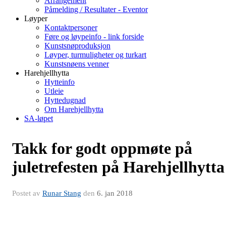
Arrangement
Påmelding / Resultater - Eventor
Løyper
Kontaktpersoner
Føre og løypeinfo - link forside
Kunstsnøproduksjon
Løyper, turmuligheter og turkart
Kunstsnøens venner
Harehjellhytta
Hytteinfo
Utleie
Hyttedugnad
Om Harehjellhytta
SA-løpet
Takk for godt oppmøte på
juletrefesten på Harehjellhytta
Postet av
Runar Stang
den
6. jan 2018