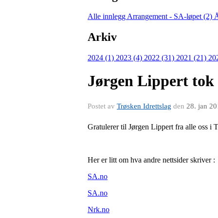
Alle innlegg
Arrangement - SA-løpet (2)
Å
Arkiv
2024 (1)
2023 (4)
2022 (31)
2021 (21)
20
Jørgen Lippert tok 
Postet av
Trøsken Idrettslag
den
28. jan 2
Gratulerer til Jørgen Lippert fra alle oss i
Her er litt om hva andre nettsider skriver :
SA.no
SA.no
Nrk.no