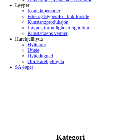
Løyper
Kontaktpersoner
Føre og løypeinfo - link forside
Kunstsnøproduksjon
Løyper, turmuligheter og turkart
Kunstsnøens venner
Harehjellhytta
Hytteinfo
Utleie
Hyttedugnad
Om Harehjellhytta
SA-løpet
Kategori