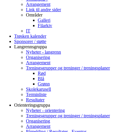
Arrangement
Link til andre sider
Områder
Galleri
Filarkiv
IT
Trøsken kalender
Sponsorer / støtte
Langrennsgruppa
Nyheter - langrenn
Organisering
Arrangement
Treningsgrupper og treninger / treningsplaner
Rød
Blå
Grønn
Skolekarusell
Terminliste
Resultater
Orienteringsgruppa
Nyheter - orientering
Treningsgrupper og treninger / treningsplaner
Organisering
Arrangement
Påmelding / Resultater - Eventor