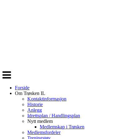
Veksle
navigasjon
Forside
Om Trøsken IL
Kontaktinformasjon
Historie
Anlegg
Idrettsplan / Handlingsplan
Nytt medlem
Medlemskap i Trøsken
Medlemsfordeler
Treningstøy