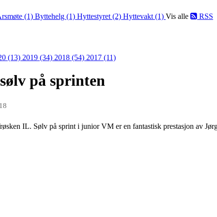
rsmøte (1)
Byttehelg (1)
Hyttestyret (2)
Hyttevakt (1)
Vis alle
RSS
20 (13)
2019 (34)
2018 (54)
2017 (11)
sølv på sprinten
018
 Trøsken IL. Sølv på sprint i junior VM er en fantastisk prestasjon av Jør