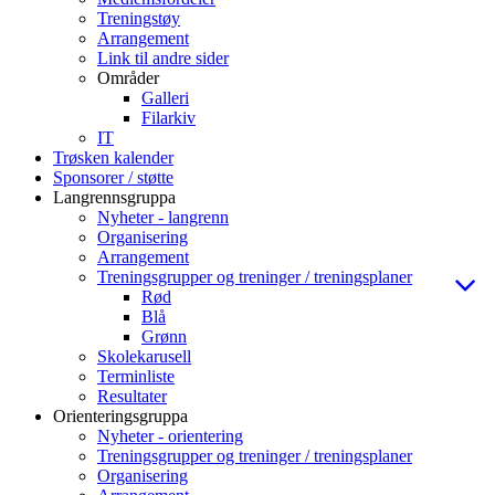
Treningstøy
Arrangement
Link til andre sider
Områder
Galleri
Filarkiv
IT
Trøsken kalender
Sponsorer / støtte
Langrennsgruppa
Nyheter - langrenn
Organisering
Arrangement
Treningsgrupper og treninger / treningsplaner
Rød
Blå
Grønn
Skolekarusell
Terminliste
Resultater
Orienteringsgruppa
Nyheter - orientering
Treningsgrupper og treninger / treningsplaner
Organisering