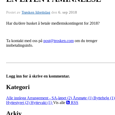
Postet av
Trøsken Idrettslag
den
6. sep 2018
Har du/dere husket å betale medlemskontingent for 2018?
Ta kontakt med oss på
post@trosken.com
om du trenger
innbetalingsinfo.
Logg inn for å skrive en kommentar.
Kategori
Alle innlegg
Arrangement - SA-løpet (2)
Årsmøte (1)
Byttehelg (1)
Hyttestyret (2)
Hyttevakt (1)
Vis alle
RSS
Arkiv