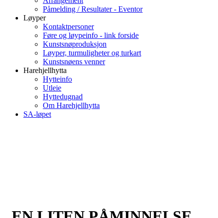
Arrangement
Påmelding / Resultater - Eventor
Løyper
Kontaktpersoner
Føre og løypeinfo - link forside
Kunstsnøproduksjon
Løyper, turmuligheter og turkart
Kunstsnøens venner
Harehjellhytta
Hytteinfo
Utleie
Hyttedugnad
Om Harehjellhytta
SA-løpet
EN LITEN PÅMINNELSE