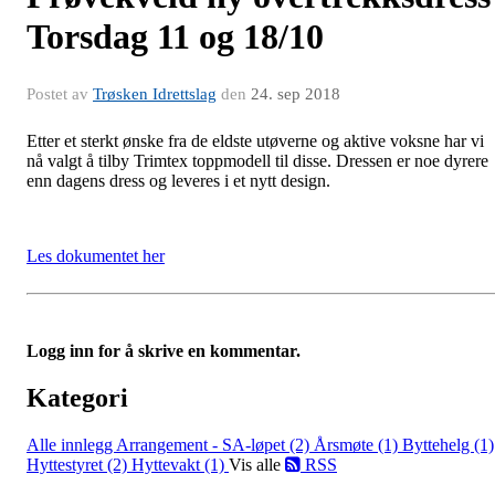
Torsdag 11 og 18/10
Postet av
Trøsken Idrettslag
den
24. sep 2018
Etter et sterkt ønske fra de eldste utøverne og aktive voksne har vi
nå valgt å tilby Trimtex toppmodell til disse. Dressen er noe dyrere
enn dagens dress og leveres i et nytt design.
Les dokumentet her
Logg inn for å skrive en kommentar.
Kategori
Alle innlegg
Arrangement - SA-løpet (2)
Årsmøte (1)
Byttehelg (1)
Hyttestyret (2)
Hyttevakt (1)
Vis alle
RSS