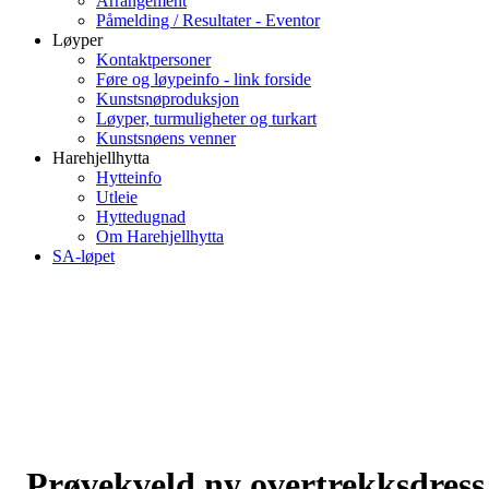
Arrangement
Påmelding / Resultater - Eventor
Løyper
Kontaktpersoner
Føre og løypeinfo - link forside
Kunstsnøproduksjon
Løyper, turmuligheter og turkart
Kunstsnøens venner
Harehjellhytta
Hytteinfo
Utleie
Hyttedugnad
Om Harehjellhytta
SA-løpet
Prøvekveld ny overtrekksdress