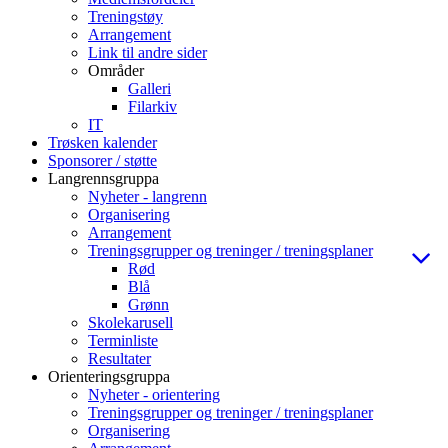
Treningstøy
Arrangement
Link til andre sider
Områder
Galleri
Filarkiv
IT
Trøsken kalender
Sponsorer / støtte
Langrennsgruppa
Nyheter - langrenn
Organisering
Arrangement
Treningsgrupper og treninger / treningsplaner
Rød
Blå
Grønn
Skolekarusell
Terminliste
Resultater
Orienteringsgruppa
Nyheter - orientering
Treningsgrupper og treninger / treningsplaner
Organisering