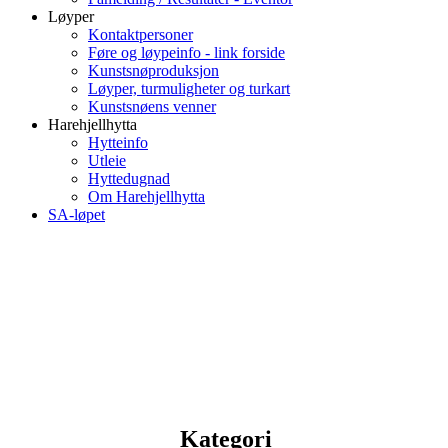
Løyper
Kontaktpersoner
Føre og løypeinfo - link forside
Kunstsnøproduksjon
Løyper, turmuligheter og turkart
Kunstsnøens venner
Harehjellhytta
Hytteinfo
Utleie
Hyttedugnad
Om Harehjellhytta
SA-løpet
Kategori