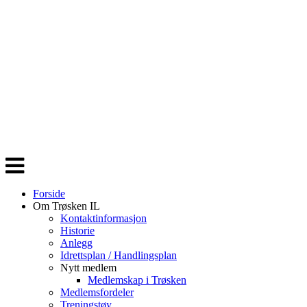
Veksle
navigasjon
Forside
Om Trøsken IL
Kontaktinformasjon
Historie
Anlegg
Idrettsplan / Handlingsplan
Nytt medlem
Medlemskap i Trøsken
Medlemsfordeler
Treningstøy