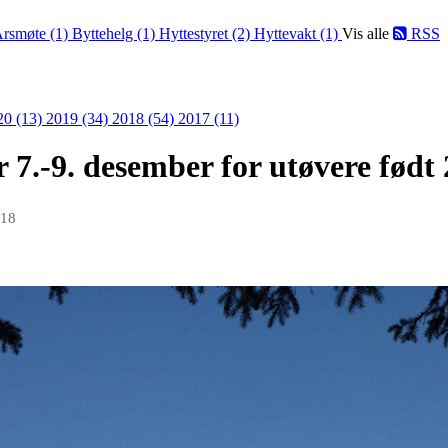
rsmøte (1)
Byttehelg (1)
Hyttestyret (2)
Hyttevakt (1)
Vis alle
RSS
20 (13)
2019 (34)
2018 (54)
2017 (11)
7.-9. desember for utøvere født 2
018