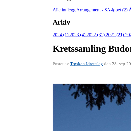
Alle innlegg
Arrangement - SA-løpet (2)
Å
Arkiv
2024 (1)
2023 (4)
2022 (31)
2021 (21)
20
Kretssamling Budor 
Postet av
Trøsken Idrettslag
den
28. sep 2