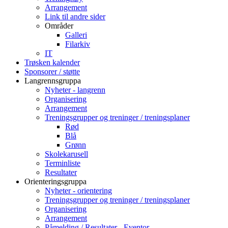
Arrangement
Link til andre sider
Områder
Galleri
Filarkiv
IT
Trøsken kalender
Sponsorer / støtte
Langrennsgruppa
Nyheter - langrenn
Organisering
Arrangement
Treningsgrupper og treninger / treningsplaner
Rød
Blå
Grønn
Skolekarusell
Terminliste
Resultater
Orienteringsgruppa
Nyheter - orientering
Treningsgrupper og treninger / treningsplaner
Organisering
Arrangement
Påmelding / Resultater - Eventor