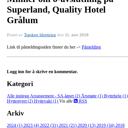
Superland, Quality Hotel
Grålum
Postet av
Trøsken Idrettslag
den
11. nov 2018
Link til påmeldingssiden finner du her ->
Påmelding
Logg inn for å skrive en kommentar.
Kategori
Alle innlegg
Arrangement - SA-løpet (2)
Årsmøte (1)
Byttehelg (1)
Hyttestyret (2)
Hyttevakt (1)
Vis alle
RSS
Arkiv
2024 (1)
2023 (4)
2022 (31)
2021 (21)
2020 (13)
2019 (34)
2018