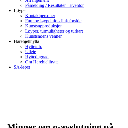
Arrangement
Påmelding / Resultater - Eventor
Løyper
Kontaktpersoner
Føre og løypeinfo - link forside
Kunstsnøproduksjon
Løyper, turmuligheter og turkart
Kunstsnøens venner
Harehjellhytta
Hytteinfo
Utleie
Hyttedugnad
Om Harehjellhytta
SA-løpet
Minner om o-avslutning på