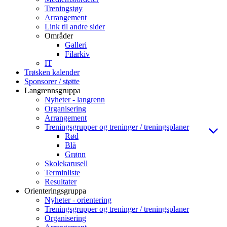
Treningstøy
Arrangement
Link til andre sider
Områder
Galleri
Filarkiv
IT
Trøsken kalender
Sponsorer / støtte
Langrennsgruppa
Nyheter - langrenn
Organisering
Arrangement
Treningsgrupper og treninger / treningsplaner
Rød
Blå
Grønn
Skolekarusell
Terminliste
Resultater
Orienteringsgruppa
Nyheter - orientering
Treningsgrupper og treninger / treningsplaner
Organisering