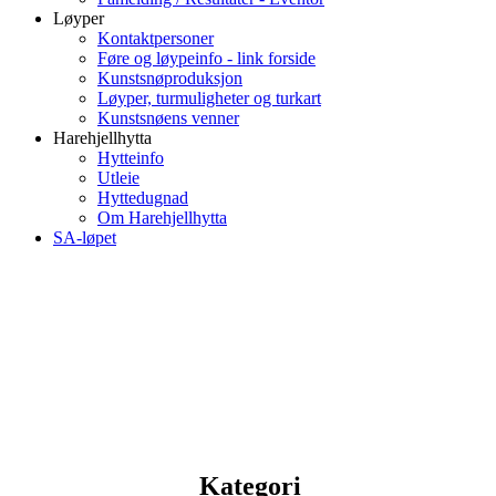
Løyper
Kontaktpersoner
Føre og løypeinfo - link forside
Kunstsnøproduksjon
Løyper, turmuligheter og turkart
Kunstsnøens venner
Harehjellhytta
Hytteinfo
Utleie
Hyttedugnad
Om Harehjellhytta
SA-løpet
Kategori