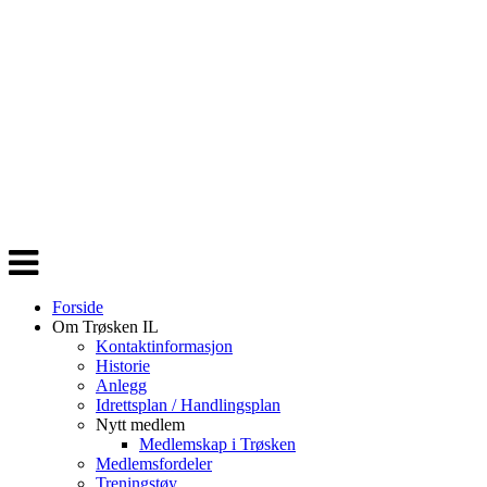
Veksle
navigasjon
Forside
Om Trøsken IL
Kontaktinformasjon
Historie
Anlegg
Idrettsplan / Handlingsplan
Nytt medlem
Medlemskap i Trøsken
Medlemsfordeler
Treningstøy