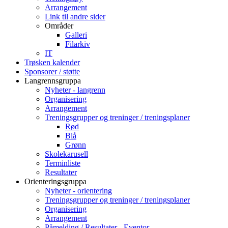
Arrangement
Link til andre sider
Områder
Galleri
Filarkiv
IT
Trøsken kalender
Sponsorer / støtte
Langrennsgruppa
Nyheter - langrenn
Organisering
Arrangement
Treningsgrupper og treninger / treningsplaner
Rød
Blå
Grønn
Skolekarusell
Terminliste
Resultater
Orienteringsgruppa
Nyheter - orientering
Treningsgrupper og treninger / treningsplaner
Organisering
Arrangement
Påmelding / Resultater - Eventor