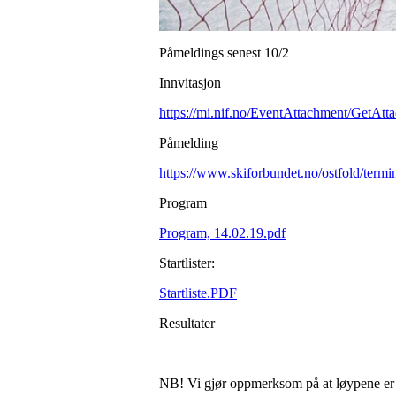
Påmeldings senest 10/2
Innvitasjon
https://mi.nif.no/EventAttachment/GetAt
Påmelding
https://www.skiforbundet.no/ostfold/term
Program
Program, 14.02.19.pdf
Startlister:
Startliste.PDF
Resultater
NB! Vi gjør oppmerksom på at løypene er s