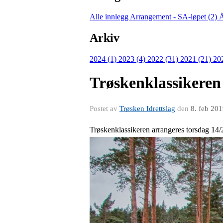
Alle innlegg
Arrangement - SA-løpet (2)
Å
Arkiv
2024 (1)
2023 (4)
2022 (31)
2021 (21)
20
Trøskenklassikeren
Postet av
Trøsken Idrettslag
den
8. feb 20
Trøskenklassikeren arrangeres torsdag 14/2