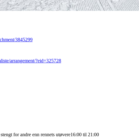
tachment/3845299
inliste/arrangement/?eid=325728
tengt for andre enn rennets utøvere16:00 til 21:00