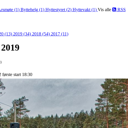
rsmøte (1)
Byttehelg (1)
Hyttestyret (2)
Hyttevakt (1)
Vis alle
RSS
20 (13)
2019 (34)
2018 (54)
2017 (11)
 2019
19
 første start 18:30