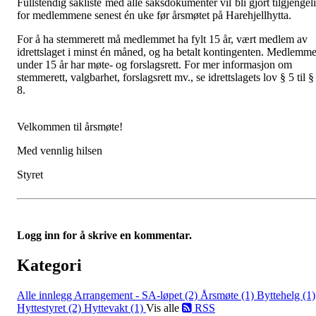
Fullste
n
dig sakliste med alle saksdokumenter vil bli gjort tilgjengel
for medlemmene senest én uke før årsmøtet på Harehjellhytta.
For å ha stemmerett må medlemmet ha fylt 15 år, vært medlem av
idrettslaget i minst én måned, og ha betalt kontingenten. Medlemme
under 15 år har møte- og forslagsrett. For mer informasjon om
stemmerett, valgbarhet, forslagsrett mv., se idrettslagets lov § 5 til §
8.
Velkommen til årsmøte!
Med vennlig hilsen
Styret
Logg inn for å skrive en kommentar.
Kategori
Alle innlegg
Arrangement - SA-løpet (2)
Årsmøte (1)
Byttehelg (1)
Hyttestyret (2)
Hyttevakt (1)
Vis alle
RSS