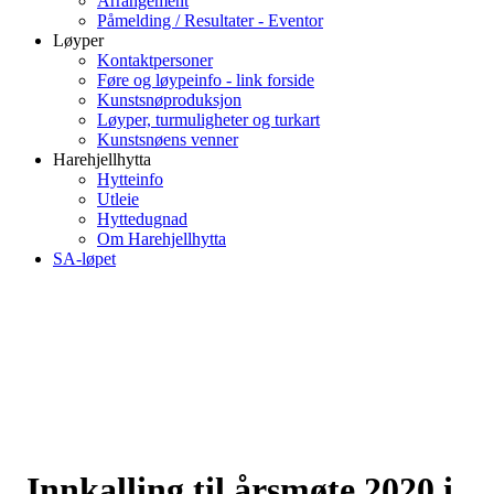
Arrangement
Påmelding / Resultater - Eventor
Løyper
Kontaktpersoner
Føre og løypeinfo - link forside
Kunstsnøproduksjon
Løyper, turmuligheter og turkart
Kunstsnøens venner
Harehjellhytta
Hytteinfo
Utleie
Hyttedugnad
Om Harehjellhytta
SA-løpet
Innkalling til årsmøte 2020 i