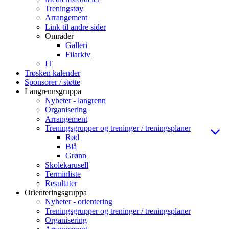
Treningstøy
Arrangement
Link til andre sider
Områder
Galleri
Filarkiv
IT
Trøsken kalender
Sponsorer / støtte
Langrennsgruppa
Nyheter - langrenn
Organisering
Arrangement
Treningsgrupper og treninger / treningsplaner
Rød
Blå
Grønn
Skolekarusell
Terminliste
Resultater
Orienteringsgruppa
Nyheter - orientering
Treningsgrupper og treninger / treningsplaner
Organisering