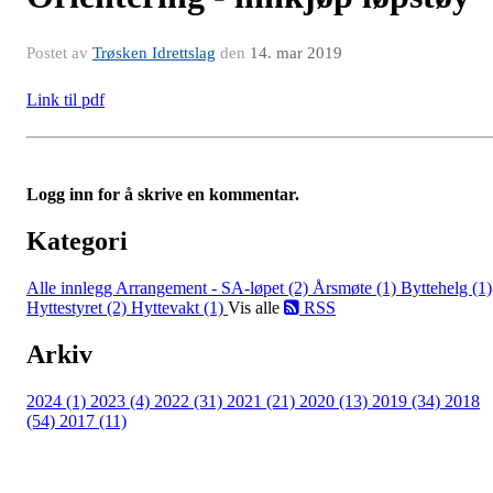
Postet av
Trøsken Idrettslag
den
14. mar 2019
Link til pdf
Logg inn for å skrive en kommentar.
Kategori
Alle innlegg
Arrangement - SA-løpet (2)
Årsmøte (1)
Byttehelg (1)
Hyttestyret (2)
Hyttevakt (1)
Vis alle
RSS
Arkiv
2024 (1)
2023 (4)
2022 (31)
2021 (21)
2020 (13)
2019 (34)
2018
(54)
2017 (11)