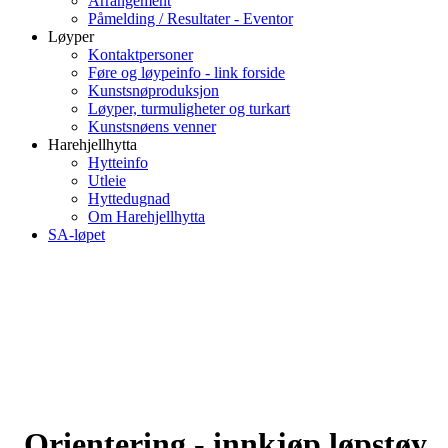
Arrangement
Påmelding / Resultater - Eventor
Løyper
Kontaktpersoner
Føre og løypeinfo - link forside
Kunstsnøproduksjon
Løyper, turmuligheter og turkart
Kunstsnøens venner
Harehjellhytta
Hytteinfo
Utleie
Hyttedugnad
Om Harehjellhytta
SA-løpet
Orientering - innkjøp løpstøy