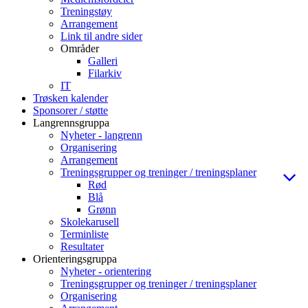
Treningstøy
Arrangement
Link til andre sider
Områder
Galleri
Filarkiv
IT
Trøsken kalender
Sponsorer / støtte
Langrennsgruppa
Nyheter - langrenn
Organisering
Arrangement
Treningsgrupper og treninger / treningsplaner
Rød
Blå
Grønn
Skolekarusell
Terminliste
Resultater
Orienteringsgruppa
Nyheter - orientering
Treningsgrupper og treninger / treningsplaner
Organisering