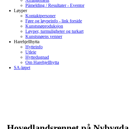
Arrangement
Påmelding / Resultater - Eventor
Løyper
Kontaktpersoner
Føre og løypeinfo - link forside
Kunstsnøproduksjon
Løyper, turmuligheter og turkart
Kunstsnøens venner
Harehjellhytta
Hytteinfo
Utleie
Hyttedugnad
Om Harehjellhytta
SA-løpet
Hovedlandsrennet på Nybygda