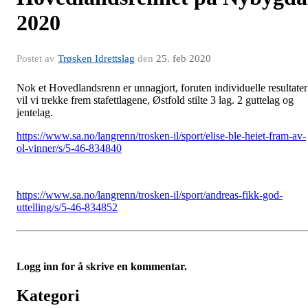
2020
Postet av
Trøsken Idrettslag
den
25. feb 2020
Nok et Hovedlandsrenn er unnagjort, foruten individuelle resultater
vil vi trekke frem stafettlagene, Østfold stilte 3 lag. 2 guttelag og
jentelag.
https://www.sa.no/langrenn/trosken-il/sport/elise-ble-heiet-fram-av-
ol-vinner/s/5-46-834840
https://www.sa.no/langrenn/trosken-il/sport/andreas-fikk-god-
uttelling/s/5-46-834852
Logg inn for å skrive en kommentar.
Kategori