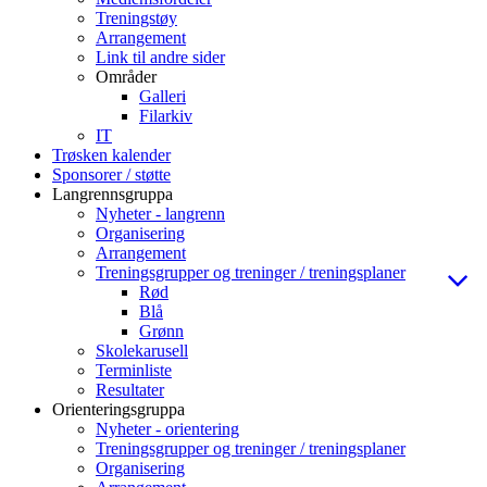
Treningstøy
Arrangement
Link til andre sider
Områder
Galleri
Filarkiv
IT
Trøsken kalender
Sponsorer / støtte
Langrennsgruppa
Nyheter - langrenn
Organisering
Arrangement
Treningsgrupper og treninger / treningsplaner
Rød
Blå
Grønn
Skolekarusell
Terminliste
Resultater
Orienteringsgruppa
Nyheter - orientering
Treningsgrupper og treninger / treningsplaner
Organisering