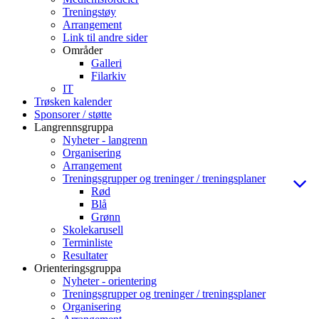
Treningstøy
Arrangement
Link til andre sider
Områder
Galleri
Filarkiv
IT
Trøsken kalender
Sponsorer / støtte
Langrennsgruppa
Nyheter - langrenn
Organisering
Arrangement
Treningsgrupper og treninger / treningsplaner
Rød
Blå
Grønn
Skolekarusell
Terminliste
Resultater
Orienteringsgruppa
Nyheter - orientering
Treningsgrupper og treninger / treningsplaner
Organisering