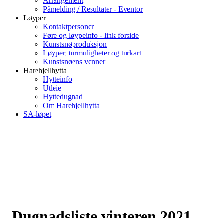
Arrangement
Påmelding / Resultater - Eventor
Løyper
Kontaktpersoner
Føre og løypeinfo - link forside
Kunstsnøproduksjon
Løyper, turmuligheter og turkart
Kunstsnøens venner
Harehjellhytta
Hytteinfo
Utleie
Hyttedugnad
Om Harehjellhytta
SA-løpet
Dugnadsliste vinteren 2021