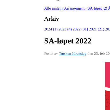
Alle innlegg
Arrangement - SA-løpet (2)
Å
Arkiv
2024 (1)
2023 (4)
2022 (31)
2021 (21)
20
SA-løpet 2022
Postet av
Trøsken Idrettslag
den
23. feb 2