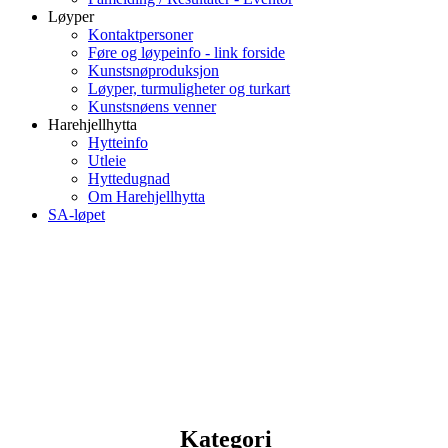
Løyper
Kontaktpersoner
Føre og løypeinfo - link forside
Kunstsnøproduksjon
Løyper, turmuligheter og turkart
Kunstsnøens venner
Harehjellhytta
Hytteinfo
Utleie
Hyttedugnad
Om Harehjellhytta
SA-løpet
Kategori