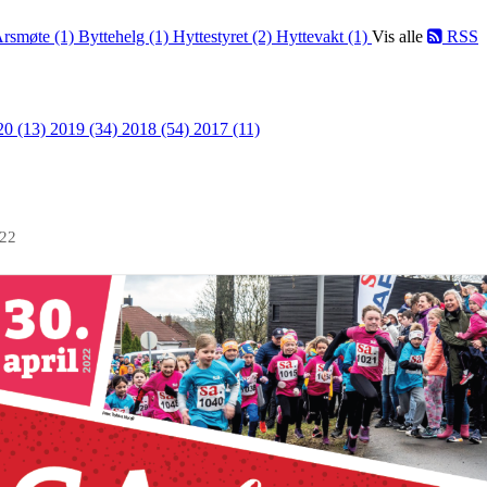
rsmøte (1)
Byttehelg (1)
Hyttestyret (2)
Hyttevakt (1)
Vis alle
RSS
20 (13)
2019 (34)
2018 (54)
2017 (11)
022