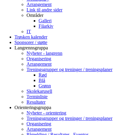
Arrangement
Link til andre sider
Områder
Galleri
Filarkiv
IT
Trøsken kalender
Sponsorer / støtte
Langrennsgruppa
Nyheter - langrenn
Organisering
Arrangement
Treningsgrupper og treninger / treningsplaner
Rød
Blå
Grønn
Skolekarusell
Terminliste
Resultater
Orienteringsgruppa
Nyheter - orientering
Treningsgrupper og treninger / treningsplaner
Organisering
Arrangement
Påmelding / Resultater - Eventor