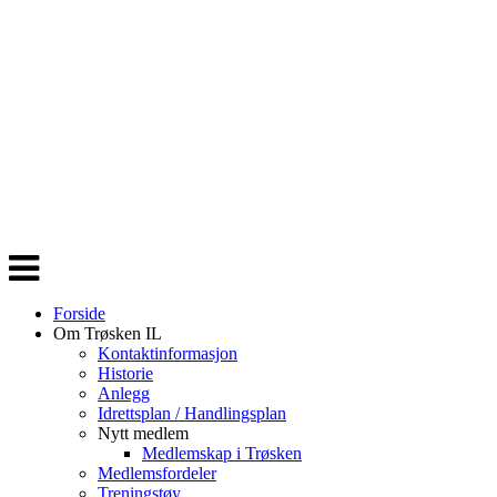
Veksle
navigasjon
Forside
Om Trøsken IL
Kontaktinformasjon
Historie
Anlegg
Idrettsplan / Handlingsplan
Nytt medlem
Medlemskap i Trøsken
Medlemsfordeler
Treningstøy