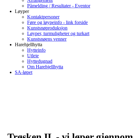
Arrangement
Påmelding / Resultater - Eventor
Løyper
Kontaktpersoner
Føre og løypeinfo - link forside
Kunstsnøproduksjon
Løyper, turmuligheter og turkart
Kunstsnøens venner
Harehjellhytta
Hytteinfo
Utleie
Hyttedugnad
Om Harehjellhytta
SA-løpet
Trøsken IL - vi løper gjennom