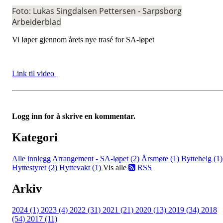
Foto: Lukas Singdalsen Pettersen - Sarpsborg
Arbeiderblad
Vi løper gjennom årets nye trasé for SA-løpet
Link til video
Logg inn for å skrive en kommentar.
Kategori
Alle innlegg
Arrangement - SA-løpet (2)
Årsmøte (1)
Byttehelg (1)
Hyttestyret (2)
Hyttevakt (1)
Vis alle
RSS
Arkiv
2024 (1)
2023 (4)
2022 (31)
2021 (21)
2020 (13)
2019 (34)
2018
(54)
2017 (11)