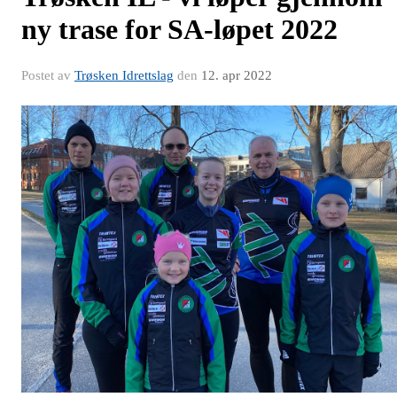
ny trase for SA-løpet 2022
Postet av
Trøsken Idrettslag
den
12. apr 2022