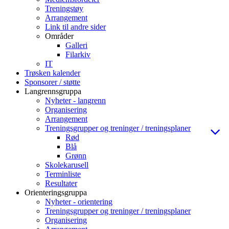
Treningstøy
Arrangement
Link til andre sider
Områder
Galleri
Filarkiv
IT
Trøsken kalender
Sponsorer / støtte
Langrennsgruppa
Nyheter - langrenn
Organisering
Arrangement
Treningsgrupper og treninger / treningsplaner
Rød
Blå
Grønn
Skolekarusell
Terminliste
Resultater
Orienteringsgruppa
Nyheter - orientering
Treningsgrupper og treninger / treningsplaner
Organisering