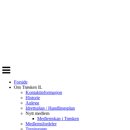
Veksle
navigasjon
Forside
Om Trøsken IL
Kontaktinformasjon
Historie
Anlegg
Idrettsplan / Handlingsplan
Nytt medlem
Medlemskap i Trøsken
Medlemsfordeler
Treningstøy