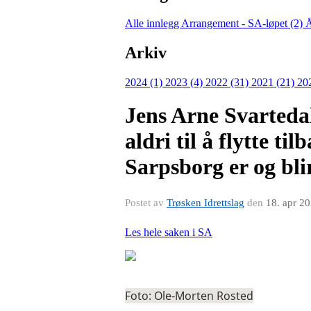
Alle innlegg
Arrangement - SA-løpet (2)
Å
Arkiv
2024 (1)
2023 (4)
2022 (31)
2021 (21)
20
Jens Arne Svartedal
aldri til å flytte t
Sarpsborg er og bl
Postet av
Trøsken Idrettslag
den
18. apr 2
Les hele saken i SA
Foto: Ole-Morten Rosted