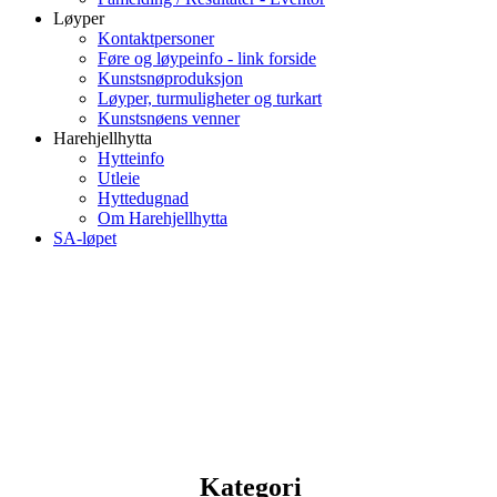
Løyper
Kontaktpersoner
Føre og løypeinfo - link forside
Kunstsnøproduksjon
Løyper, turmuligheter og turkart
Kunstsnøens venner
Harehjellhytta
Hytteinfo
Utleie
Hyttedugnad
Om Harehjellhytta
SA-løpet
Kategori