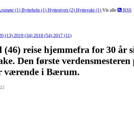
rsmøte (1)
Byttehelg (1)
Hyttestyret (2)
Hyttevakt (1)
Vis alle
RSS
20 (13)
2019 (34)
2018 (54)
2017 (11)
 (46) reise hjemmefra for 30 år
ilbake. Den første verdensmesteren 
ir værende i Bærum.
022