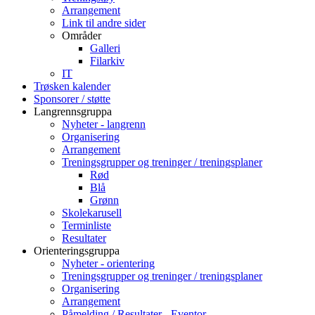
Arrangement
Link til andre sider
Områder
Galleri
Filarkiv
IT
Trøsken kalender
Sponsorer / støtte
Langrennsgruppa
Nyheter - langrenn
Organisering
Arrangement
Treningsgrupper og treninger / treningsplaner
Rød
Blå
Grønn
Skolekarusell
Terminliste
Resultater
Orienteringsgruppa
Nyheter - orientering
Treningsgrupper og treninger / treningsplaner
Organisering
Arrangement
Påmelding / Resultater - Eventor