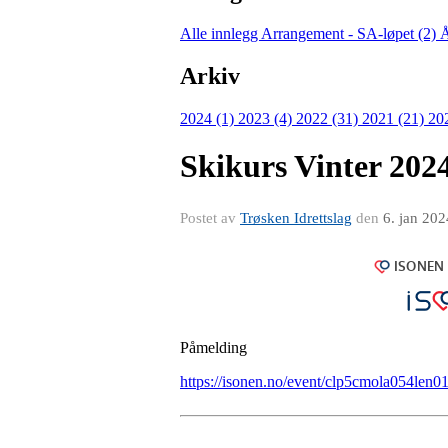
Alle innlegg
Arrangement - SA-løpet (2)
Å
Arkiv
2024 (1)
2023 (4)
2022 (31)
2021 (21)
20
Skikurs Vinter 202
Postet av
Trøsken Idrettslag
den
6. jan 202
Påmelding
https://isonen.no/event/clp5cmola054len