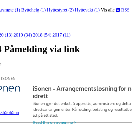
rsmøte (1)
Byttehelg (1)
Hyttestyret (2)
Hyttevakt (1)
Vis alle
RSS
20 (13)
2019 (34)
2018 (54)
2017 (11)
4 Påmelding via link
4
013b5oh5ua