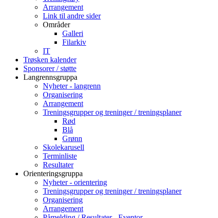
Arrangement
Link til andre sider
Områder
Galleri
Filarkiv
IT
Trøsken kalender
Sponsorer / støtte
Langrennsgruppa
Nyheter - langrenn
Organisering
Arrangement
Treningsgrupper og treninger / treningsplaner
Rød
Blå
Grønn
Skolekarusell
Terminliste
Resultater
Orienteringsgruppa
Nyheter - orientering
Treningsgrupper og treninger / treningsplaner
Organisering
Arrangement
Påmelding / Resultater - Eventor