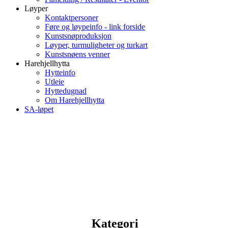
Løyper
Kontaktpersoner
Føre og løypeinfo - link forside
Kunstsnøproduksjon
Løyper, turmuligheter og turkart
Kunstsnøens venner
Harehjellhytta
Hytteinfo
Utleie
Hyttedugnad
Om Harehjellhytta
SA-løpet
Kategori