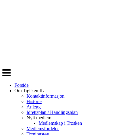
Veksle
navigasjon
Forside
Om Trøsken IL
Kontaktinformasjon
Historie
Anlegg
Idrettsplan / Handlingsplan
Nytt medlem
Medlemskap i Trøsken
Medlemsfordeler
Treningstøy