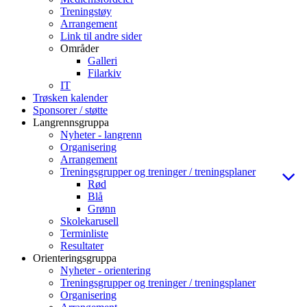
Treningstøy
Arrangement
Link til andre sider
Områder
Galleri
Filarkiv
IT
Trøsken kalender
Sponsorer / støtte
Langrennsgruppa
Nyheter - langrenn
Organisering
Arrangement
Treningsgrupper og treninger / treningsplaner
Rød
Blå
Grønn
Skolekarusell
Terminliste
Resultater
Orienteringsgruppa
Nyheter - orientering
Treningsgrupper og treninger / treningsplaner
Organisering