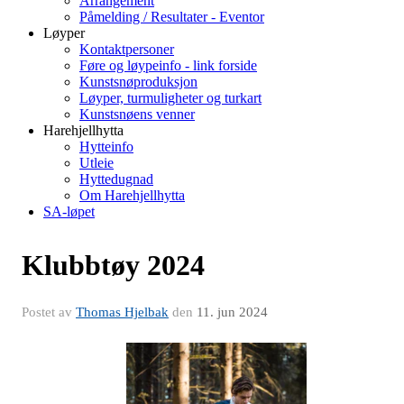
Arrangement
Påmelding / Resultater - Eventor
Løyper
Kontaktpersoner
Føre og løypeinfo - link forside
Kunstsnøproduksjon
Løyper, turmuligheter og turkart
Kunstsnøens venner
Harehjellhytta
Hytteinfo
Utleie
Hyttedugnad
Om Harehjellhytta
SA-løpet
Klubbtøy 2024
Postet av
Thomas Hjelbak
den
11. jun 2024