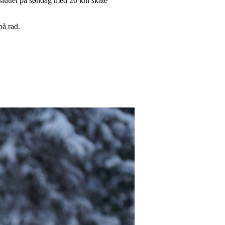
vsluttet på søndag med 20 km skate
 på rad.