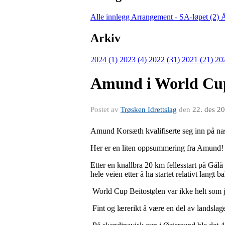
Alle innlegg
Arrangement - SA-løpet (2)
Å
Arkiv
2024 (1)
2023 (4)
2022 (31)
2021 (21)
20
Amund i World Cu
Postet av
Trøsken Idrettslag
den
22. des 2
Amund Korsæth kvalifiserte seg inn på nas
Her er en liten oppsummering fra Amund!
Etter en knallbra 20 km fellesstart på Gål
hele veien etter å ha startet relativt langt 
World Cup Beitostølen var ikke helt som je
Fint og lærerikt å være en del av landsla