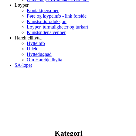
Løyper
Kontaktpersoner
Føre og løypeinfo - link forside
Kunstsnøproduksjon
Løyper, turmuligheter og turkart
Kunstsnøens venner
Harehjellhytta
Hytteinfo
Utleie
Hyttedugnad
Om Harehjellhytta
SA-løpet
Kategori