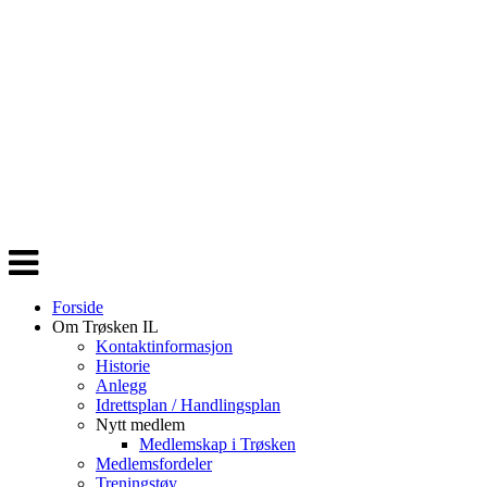
Veksle
navigasjon
Forside
Om Trøsken IL
Kontaktinformasjon
Historie
Anlegg
Idrettsplan / Handlingsplan
Nytt medlem
Medlemskap i Trøsken
Medlemsfordeler
Treningstøy