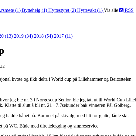
rsmøte (1)
Byttehelg (1)
Hyttestyret (2)
Hyttevakt (1)
Vis alle
RSS
20 (13)
2019 (34)
2018 (54)
2017 (11)
p
022
jonal kvote og fikk delta i World cup på Lillehammer og Beitostølen.
å hvor jeg ble nr. 3 i Norgescup Senior, ble jeg tatt ut til World Cup L
bak. Klarte til slutt å bli nr. 21 - 7.7sekunder bak vinneren Pål Golberg.
g hadde håpet på. Bommet på skivalg, med litt for glatte, lånte ski.
get på WC. Både med tilrettelegging og smøreservice.