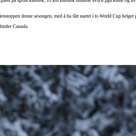
plass på sprint klassisk, 10 km klassisk distanse avlyst pga kulde og a
rdenstoppen denne sesongen, med å ha fått startet i to World Cup helger
histler Canada.