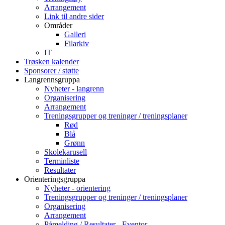
Arrangement
Link til andre sider
Områder
Galleri
Filarkiv
IT
Trøsken kalender
Sponsorer / støtte
Langrennsgruppa
Nyheter - langrenn
Organisering
Arrangement
Treningsgrupper og treninger / treningsplaner
Rød
Blå
Grønn
Skolekarusell
Terminliste
Resultater
Orienteringsgruppa
Nyheter - orientering
Treningsgrupper og treninger / treningsplaner
Organisering
Arrangement
Påmelding / Resultater - Eventor