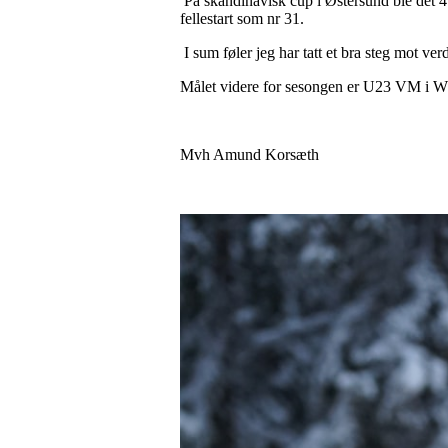
På skandinavisk cup i Østersund ble det 4.
fellestart som nr 31.
I sum føler jeg har tatt et bra steg mot ve
Målet videre for sesongen er U23 VM i W
Mvh Amund Korsæth