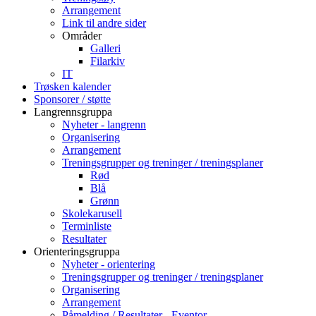
Arrangement
Link til andre sider
Områder
Galleri
Filarkiv
IT
Trøsken kalender
Sponsorer / støtte
Langrennsgruppa
Nyheter - langrenn
Organisering
Arrangement
Treningsgrupper og treninger / treningsplaner
Rød
Blå
Grønn
Skolekarusell
Terminliste
Resultater
Orienteringsgruppa
Nyheter - orientering
Treningsgrupper og treninger / treningsplaner
Organisering
Arrangement
Påmelding / Resultater - Eventor