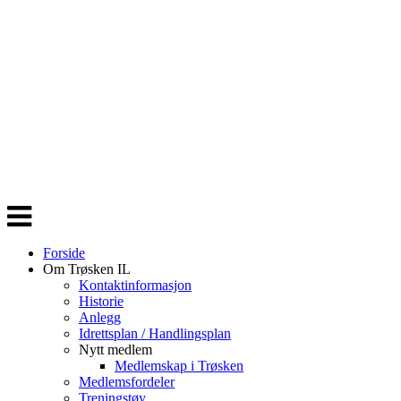
Veksle
navigasjon
Forside
Om Trøsken IL
Kontaktinformasjon
Historie
Anlegg
Idrettsplan / Handlingsplan
Nytt medlem
Medlemskap i Trøsken
Medlemsfordeler
Treningstøy