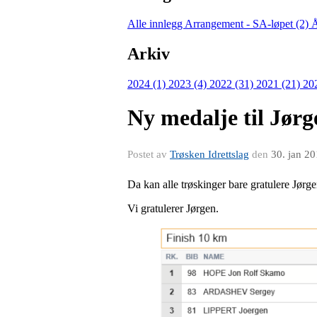
Alle innlegg
Arrangement - SA-løpet (2)
Å
Arkiv
2024 (1)
2023 (4)
2022 (31)
2021 (21)
20
Ny medalje til Jørg
Postet av
Trøsken Idrettslag
den
30. jan 2
Da kan alle trøskinger bare gratulere Jørg
Vi gratulerer Jørgen.