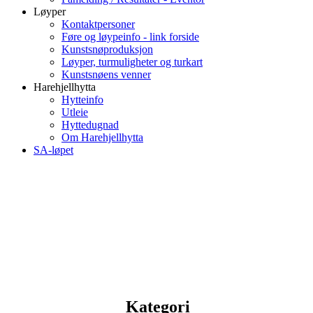
Løyper
Kontaktpersoner
Føre og løypeinfo - link forside
Kunstsnøproduksjon
Løyper, turmuligheter og turkart
Kunstsnøens venner
Harehjellhytta
Hytteinfo
Utleie
Hyttedugnad
Om Harehjellhytta
SA-løpet
Kategori