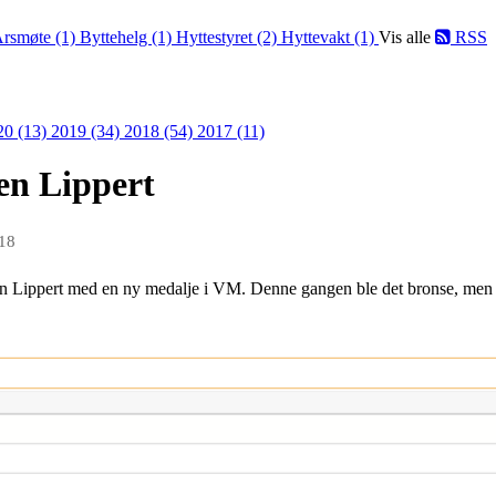
rsmøte (1)
Byttehelg (1)
Hyttestyret (2)
Hyttevakt (1)
Vis alle
RSS
20 (13)
2019 (34)
2018 (54)
2017 (11)
en Lippert
018
en Lippert med en ny medalje i VM. Denne gangen ble det bronse, men en