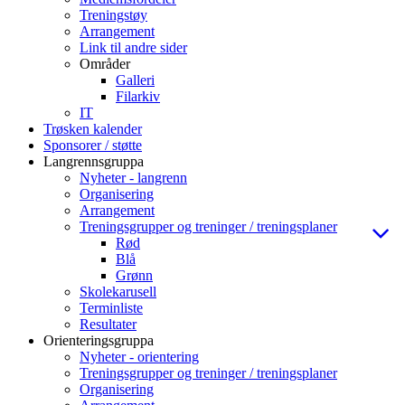
Treningstøy
Arrangement
Link til andre sider
Områder
Galleri
Filarkiv
IT
Trøsken kalender
Sponsorer / støtte
Langrennsgruppa
Nyheter - langrenn
Organisering
Arrangement
Treningsgrupper og treninger / treningsplaner
Rød
Blå
Grønn
Skolekarusell
Terminliste
Resultater
Orienteringsgruppa
Nyheter - orientering
Treningsgrupper og treninger / treningsplaner
Organisering