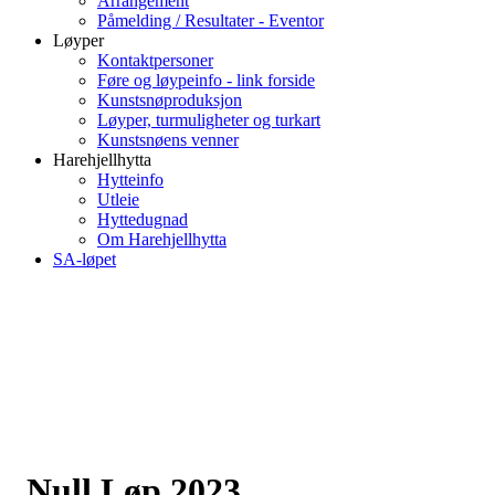
Arrangement
Påmelding / Resultater - Eventor
Løyper
Kontaktpersoner
Føre og løypeinfo - link forside
Kunstsnøproduksjon
Løyper, turmuligheter og turkart
Kunstsnøens venner
Harehjellhytta
Hytteinfo
Utleie
Hyttedugnad
Om Harehjellhytta
SA-løpet
Null Løp 2023