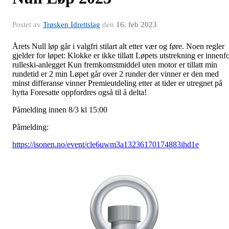
Postet av
Trøsken Idrettslag
den
16. feb 2023
Årets Null løp går i valgfri stilart alt etter vær og føre. Noen regler
gjelder for løpet: Klokke er ikke tillatt Løpets utstrekning er innenf
rulleski-anlegget Kun fremkomstmiddel uten motor er tillatt min
rundetid er 2 min Løpet går over 2 runder der vinner er den med
minst differanse vinner Premieutdeling etter at tider er utregnet på
hytta Foresatte oppfordres også til å delta!
Påmelding innen 8/3 kl 15:00
Påmelding:
https://isonen.no/event/cle6uwm3a13236170174883ihd1e