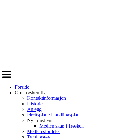
Veksle
navigasjon
Forside
Om Trøsken IL
Kontaktinformasjon
Historie
Anlegg
Idrettsplan / Handlingsplan
Nytt medlem
Medlemskap i Trøsken
Medlemsfordeler
Treningstøy