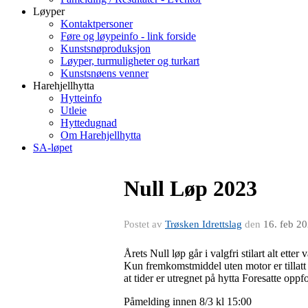
Løyper
Kontaktpersoner
Føre og løypeinfo - link forside
Kunstsnøproduksjon
Løyper, turmuligheter og turkart
Kunstsnøens venner
Harehjellhytta
Hytteinfo
Utleie
Hyttedugnad
Om Harehjellhytta
SA-løpet
Null Løp 2023
Postet av
Trøsken Idrettslag
den
16. feb 2
Årets Null løp går i valgfri stilart alt ette
Kun fremkomstmiddel uten motor er tillatt 
at tider er utregnet på hytta Foresatte oppf
Påmelding innen 8/3 kl 15:00