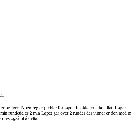
023
r vær og føre. Noen regler gjelder for løpet: Klokke er ikke tillatt Løpets 
min rundetid er 2 min Løpet går over 2 runder der vinner er den med mi
ordres også til å delta!