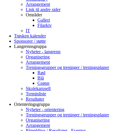
Arrangement
Link til andre sider
Områder
Galleri
Filarkiv
IT
Trøsken kalender
Sponsorer / støtte
Langrennsgruppa
Nyheter - langrenn
Organisering
Arrangement
Treningsgrupper og treninger / treningsplaner
Rød
Blå
Grønn
Skolekarusell
Terminliste
Resultater
Orienteringsgruppa
Nyheter - orientering
Treningsgrupper og treninger / treningsplaner
Organisering
Arrangement
Påmelding / Resultater - Eventor