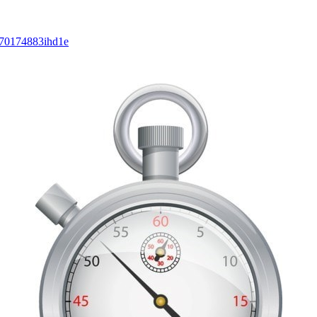
170174883ihd1e