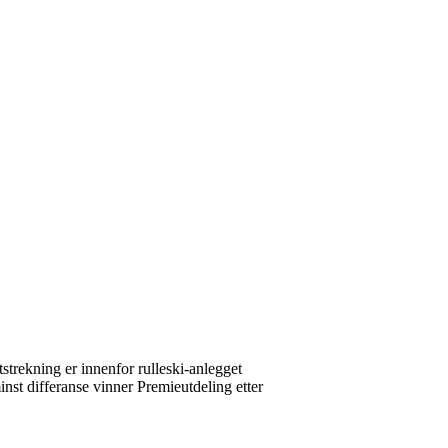
utstrekning er innenfor rulleski-anlegget
nst differanse vinner Premieutdeling etter