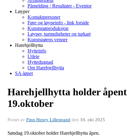
Arrangement
Påmelding / Resultater - Eventor
Løyper
Kontaktpersoner
Føre og løypeinfo - link forside
Kunstsnøproduksjon
Løyper, turmuligheter og turkart
Kunstsnøens venner
Harehjellhytta
Hytteinfo
Utleie
Hyttedugnad
Om Harehjellhytta
SA-løpet
Harehjellhytta holder åpent
19.oktober
Postet av
Finn Henry Lillestrand
den
10. okt 2025
Søndag 19.oktober holder Harehjellhytta åpen.