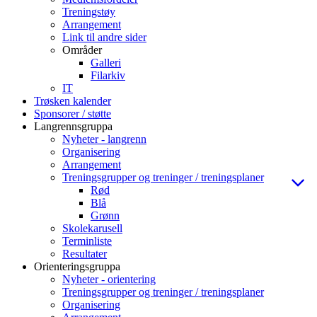
Treningstøy
Arrangement
Link til andre sider
Områder
Galleri
Filarkiv
IT
Trøsken kalender
Sponsorer / støtte
Langrennsgruppa
Nyheter - langrenn
Organisering
Arrangement
Treningsgrupper og treninger / treningsplaner
Rød
Blå
Grønn
Skolekarusell
Terminliste
Resultater
Orienteringsgruppa
Nyheter - orientering
Treningsgrupper og treninger / treningsplaner
Organisering