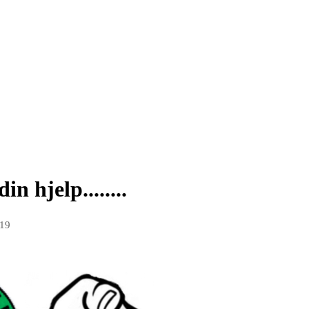
n hjelp........
019