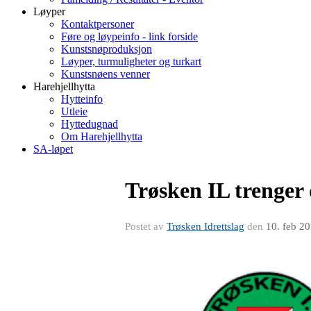
Løyper
Kontaktpersoner
Føre og løypeinfo - link forside
Kunstsnøproduksjon
Løyper, turmuligheter og turkart
Kunstsnøens venner
Harehjellhytta
Hytteinfo
Utleie
Hyttedugnad
Om Harehjellhytta
SA-løpet
Trøsken IL trenger di
Postet av
Trøsken Idrettslag
den
10. feb 2