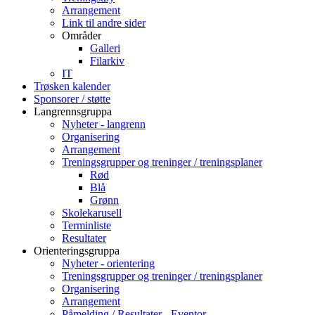
Arrangement
Link til andre sider
Områder
Galleri
Filarkiv
IT
Trøsken kalender
Sponsorer / støtte
Langrennsgruppa
Nyheter - langrenn
Organisering
Arrangement
Treningsgrupper og treninger / treningsplaner
Rød
Blå
Grønn
Skolekarusell
Terminliste
Resultater
Orienteringsgruppa
Nyheter - orientering
Treningsgrupper og treninger / treningsplaner
Organisering
Arrangement
Påmelding / Resultater - Eventor