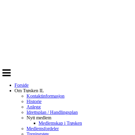
Veksle
navigasjon
Forside
Om Trøsken IL
Kontaktinformasjon
Historie
Anlegg
Idrettsplan / Handlingsplan
Nytt medlem
Medlemskap i Trøsken
Medlemsfordeler
Treningstøy