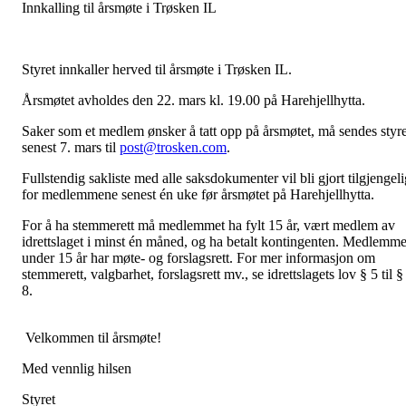
Innkalling til årsmøte i Trøsken IL
Styret innkaller herved til årsmøte i Trøsken IL.
Årsmøtet avholdes den 22. mars kl. 19.00 på Harehjellhytta.
Saker som et medlem ønsker å tatt opp på årsmøtet, må sendes styre
senest 7. mars til
post@trosken.com
.
Fullstendig sakliste med alle saksdokumenter vil bli gjort tilgjengeli
for medlemmene senest én uke før årsmøtet på Harehjellhytta.
For å ha stemmerett må medlemmet ha fylt 15 år, vært medlem av
idrettslaget i minst én måned, og ha betalt kontingenten. Medlemme
under 15 år har møte- og forslagsrett. For mer informasjon om
stemmerett, valgbarhet, forslagsrett mv., se idrettslagets lov § 5 til §
8.
Velkommen til årsmøte!
Med vennlig hilsen
Styret