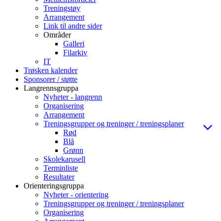
Treningstøy
Arrangement
Link til andre sider
Områder
Galleri
Filarkiv
IT
Trøsken kalender
Sponsorer / støtte
Langrennsgruppa
Nyheter - langrenn
Organisering
Arrangement
Treningsgrupper og treninger / treningsplaner
Rød
Blå
Grønn
Skolekarusell
Terminliste
Resultater
Orienteringsgruppa
Nyheter - orientering
Treningsgrupper og treninger / treningsplaner
Organisering