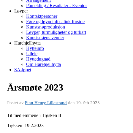
Arrangement
Påmelding / Resultater - Eventor
Løyper
Kontaktpersoner
Føre og løypeinfo - link forside
Kunstsnøproduksjon
Løyper, turmuligheter og turkart
Kunstsnøens venner
Harehjellhytta
Hytteinfo
Utleie
Hyttedugnad
Om Harehjellhytta
SA-løpet
Årsmøte 2023
Postet av
Finn Henry Lillestrand
den
19. feb 2023
Til medlemmene i Trøsken IL
Trøsken 19.2.2023