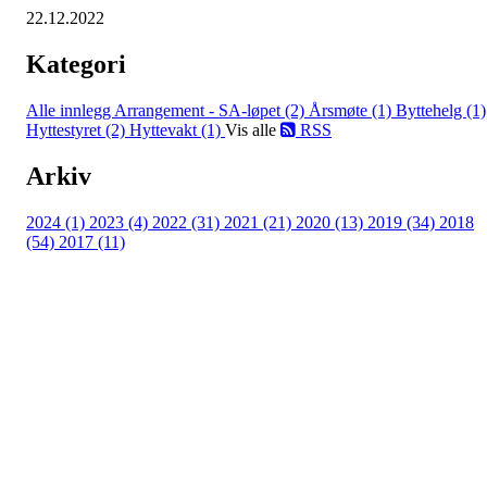
22.12.2022
Kategori
Alle innlegg
Arrangement - SA-løpet (2)
Årsmøte (1)
Byttehelg (1)
Hyttestyret (2)
Hyttevakt (1)
Vis alle
RSS
Arkiv
2024 (1)
2023 (4)
2022 (31)
2021 (21)
2020 (13)
2019 (34)
2018
(54)
2017 (11)