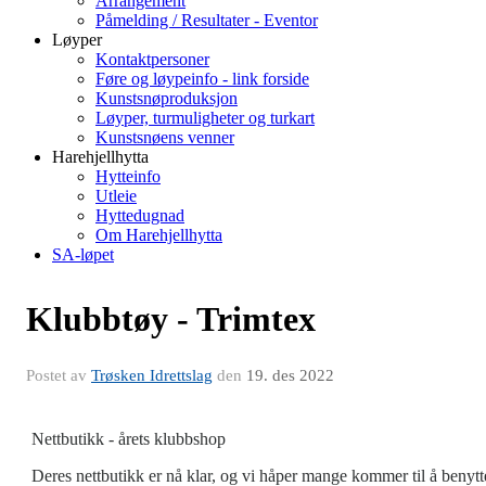
Arrangement
Påmelding / Resultater - Eventor
Løyper
Kontaktpersoner
Føre og løypeinfo - link forside
Kunstsnøproduksjon
Løyper, turmuligheter og turkart
Kunstsnøens venner
Harehjellhytta
Hytteinfo
Utleie
Hyttedugnad
Om Harehjellhytta
SA-løpet
Klubbtøy - Trimtex
Postet av
Trøsken Idrettslag
den
19. des 2022
Nettbutikk - årets klubbshop
Deres nettbutikk er nå klar, og vi håper mange kommer til å benytt