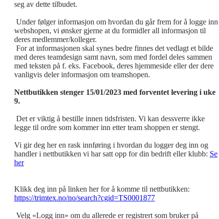
seg av dette tilbudet.
Under følger informasjon om hvordan du går frem for å logge inn 
webshopen, vi ønsker gjerne at du formidler all informasjon til
deres medlemmer/kolleger.
For at informasjonen skal synes bedre finnes det vedlagt et bilde
med deres teamdesign samt navn, som med fordel deles sammen
med teksten på f. eks. Facebook, deres hjemmeside eller der dere
vanligvis deler informasjon om teamshopen.
Nettbutikken stenger 15/01/2023 med forventet levering i uke
9.
Det er viktig å bestille innen tidsfristen. Vi kan dessverre ikke
legge til ordre som kommer inn etter team shoppen er stengt.
Vi gir deg her en rask innføring i hvordan du logger deg inn og
handler i nettbutikken vi har satt opp for din bedrift eller klubb:
Se
her
Klikk deg inn på linken her for å komme til nettbutikken:
https://trimtex.no/no/search?cgid=TS0001877
Velg «Logg inn» om du allerede er registrert som bruker på