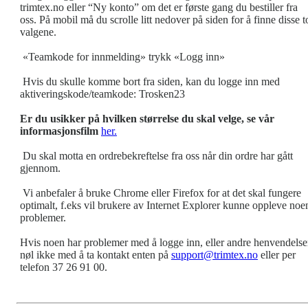
trimtex.no eller “Ny konto” om det er første gang du bestiller fra
oss. På mobil må du scrolle litt nedover på siden for å finne disse t
valgene.
«Teamkode for innmelding» trykk «Logg inn»
Hvis du skulle komme bort fra siden, kan du logge inn med
aktiveringskode/teamkode: Trosken23
Er du usikker på hvilken størrelse du skal velge, se vår
informasjonsfilm
her.
Du skal motta en ordrebekreftelse fra oss når din ordre har gått
gjennom.
Vi anbefaler å bruke Chrome eller Firefox for at det skal fungere
optimalt, f.eks vil brukere av Internet Explorer kunne oppleve noe
problemer.
Hvis noen har problemer med å logge inn, eller andre henvendelse
nøl ikke med å ta kontakt enten på
support@trimtex.no
eller per
telefon 37 26 91 00.