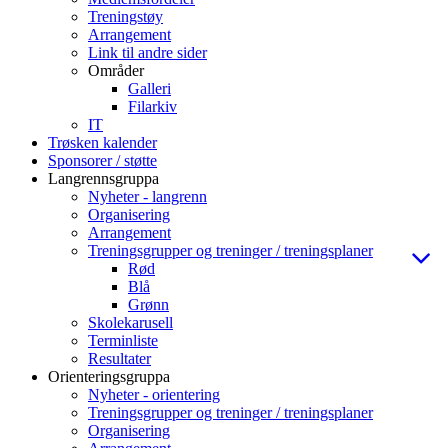
Treningstøy
Arrangement
Link til andre sider
Områder
Galleri
Filarkiv
IT
Trøsken kalender
Sponsorer / støtte
Langrennsgruppa
Nyheter - langrenn
Organisering
Arrangement
Treningsgrupper og treninger / treningsplaner
Rød
Blå
Grønn
Skolekarusell
Terminliste
Resultater
Orienteringsgruppa
Nyheter - orientering
Treningsgrupper og treninger / treningsplaner
Organisering